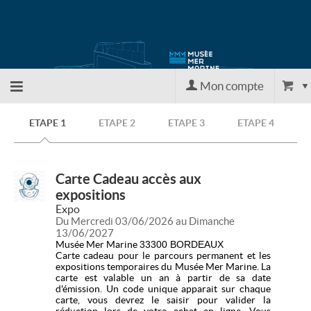
Mon compte
Retour
ETAPE 1
ETAPE 2
ETAPE 3
ETAPE 4
à
Carte Cadeau accès aux
l'accueil
expositions
Expo
Du Mercredi 03/06/2026 au Dimanche
13/06/2027
Retour
Musée Mer Marine
33300 BORDEAUX
Carte cadeau pour le parcours permanent et les
expositions temporaires du Musée Mer Marine. La
au site
carte est valable un an à partir de sa date
d'émission. Un code unique apparait sur chaque
carte, vous devrez le saisir pour valider la
réduction lors de votre achat en ligne. Vous