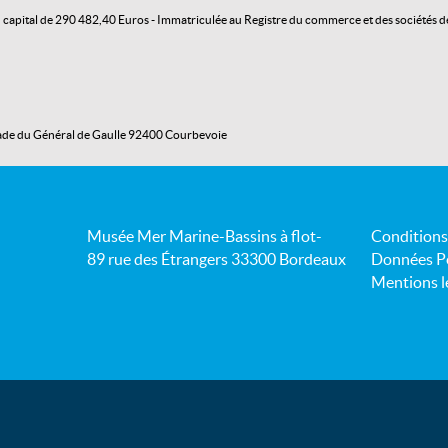
 au capital de 290 482,40 Euros - Immatriculée au Registre du commerce et des sociétés
anade du Général de Gaulle 92400 Courbevoie
Musée Mer Marine-Bassins à flot-
Conditions
89 rue des Étrangers 33300 Bordeaux
Données Pe
Mentions l