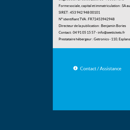
Forme sociale, capital et immatriculation : SA
SIRET : 453 942 948 00101
N° identifiant TVA : FR72453942948
Directeur de la publication : Benjamin Bories
Contact : 04 91 05 15 57 - info@seetickets.fr
Prestataire hébergeur : Getronics - 110, Espl
Contact / Assistance