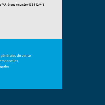
 de PARIS sous le numéro 453 942 948
 générales de vente
rsonnelles
égales