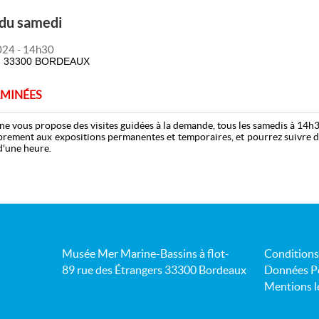
 du samedi
024 - 14h30
33300 BORDEAUX
RMINÉES
 vous propose des visites guidées à la demande, tous les samedis à 14h3
brement aux expositions permanentes et temporaires, et pourrez suivre d
d'une heure.
e propose des thématiques différentes pour chaque visite du samedi.
mbre :"Invi(e)sibles" du Bassin d'Arcachon, en présence du photographe 
mbre : Un océan à préserver
er : Animaux fabuleux de la mer
ès aux expositions permanentes et temporaires + visite guidée)
Musée Mer Marine-Bassins à flot-
Conditions
ès aux expositions permanentes et temporaires + visite guidée)
89 rue des Étrangers 33300 Bordeaux
Données Pe
Mentions l