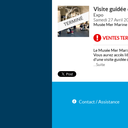
Visite guidée
Expo
Samedi 27 Avril 2
Musée Mer Marine
VENTES TE
Le Musée Mer Marine
Vous aurez accès li
d'une visite guidée 
...Suite
Le Musée Mer Marin
- Le samedi 21 déce
- Le samedi 28 déce
- Le samedi 4 janvi
Tarifs :
- Adulte : 18€ (acc
Contact / Assistance
- Enfant : 14€ (acc